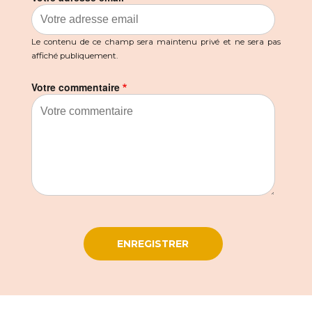
j
e
s
Le contenu de ce champ sera maintenu privé et ne sera pas
affiché publiquement.
u
i
Votre commentaire
s
V
é
r
o
n
i
q
u
e
…
par
Véronique
Girondin