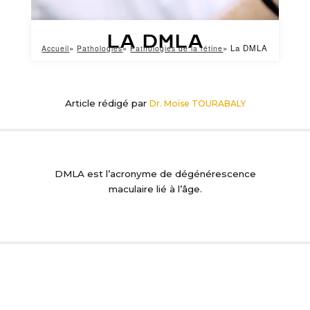
La DMLA
La DMLA
Accueil
Pathologies
Pathologies de la rétine
FIL D'ARIANE
Article rédigé par
Dr. Moïse TOURABALY
DMLA est l’acronyme de dégénérescence
maculaire lié à l’âge.