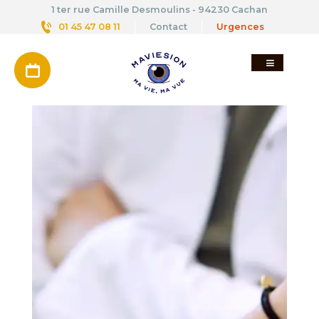
Aller
1 ter rue Camille Desmoulins - 94230 Cachan
au
01 45 47 08 11
Contact
Urgences
contenu
principal
RDV