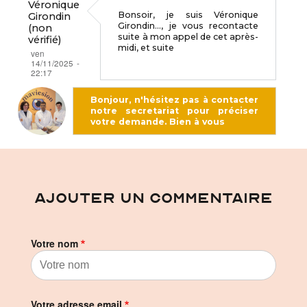
Véronique
Bonsoir, je suis Véronique
Girondin
Girondin…, je vous recontacte
(non
suite à mon appel de cet après-
vérifié)
midi, et suite
ven
14/11/2025 -
22:17
Bonjour, n'hésitez pas à contacter
notre secretariat pour préciser
votre demande. Bien à vous
En
réponse
à
B
AJOUTER UN COMMENTAIRE
o
n
s
Votre nom
o
i
r
,
Votre adresse email