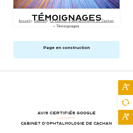
Témoignages
Accueil
Cabinet
Le cabinet d'ophtalmologie de Cachan
FIL
Témoignages
D'ARIANE
Page en construction
AVIS CERTIFIÉS GOOGLE
Cabinet d’ophtalmologie de Cachan