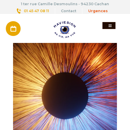
Aller
1 ter rue Camille Desmoulins - 94230 Cachan
au
01 45 47 08 11
Contact
Urgences
contenu
principal
RDV